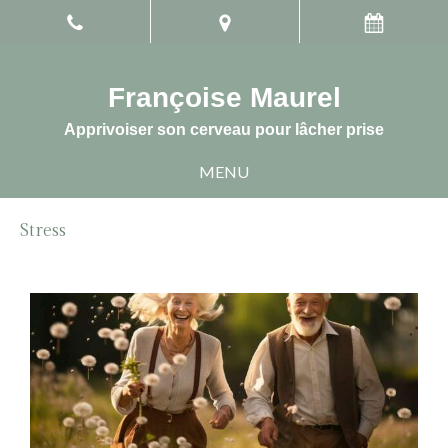
Françoise Maurel
Apprivoiser son cerveau pour lâcher prise
MENU
Stress