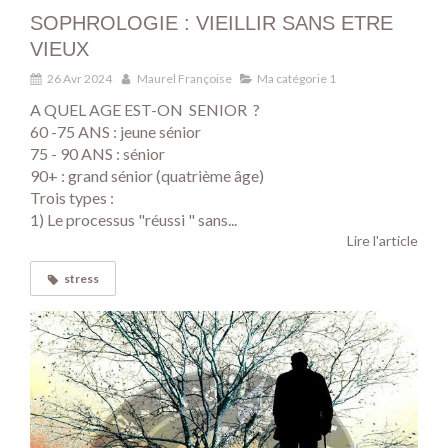
SOPHROLOGIE : VIEILLIR SANS ETRE
VIEUX
26 Avr 2024
Maurel Françoise
Ma catégorie 1
A QUEL AGE EST-ON SENIOR ?
60 -75 ANS : jeune sénior
75 - 90 ANS : sénior
90+ : grand sénior (quatrième âge)
Trois types :
1) Le processus "réussi " sans...
Lire l'article
stress