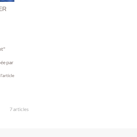
ER
nt"
pée par
 l'article
7 articles