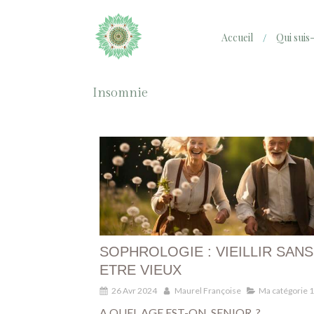
Accueil
Qui suis-
Insomnie
SOPHROLOGIE : VIEILLIR SANS
ETRE VIEUX
26 Avr 2024
Maurel Françoise
Ma catégorie 1
A QUEL AGE EST-ON SENIOR ?