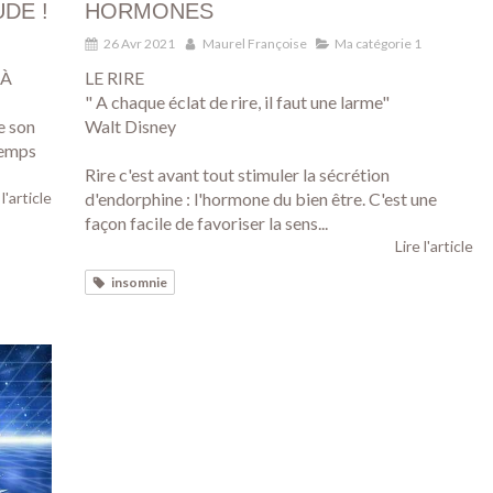
DE !
HORMONES
26 Avr 2021
Maurel Françoise
Ma catégorie 1
 À
LE RIRE
" A chaque éclat de rire, il faut une larme"
e son
Walt Disney
temps
Rire c'est avant tout stimuler la sécrétion
 l'article
d'endorphine : l'hormone du bien être. C'est une
façon facile de favoriser la sens...
Lire l'article
insomnie