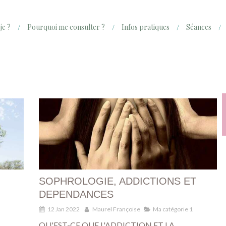
je ?
Pourquoi me consulter ?
Infos pratiques
Séances
SOPHROLOGIE, ADDICTIONS ET
DEPENDANCES
12 Jan 2022
Maurel Françoise
Ma catégorie 1
QU'EST-CE QUE L'ADDICTION ET LA