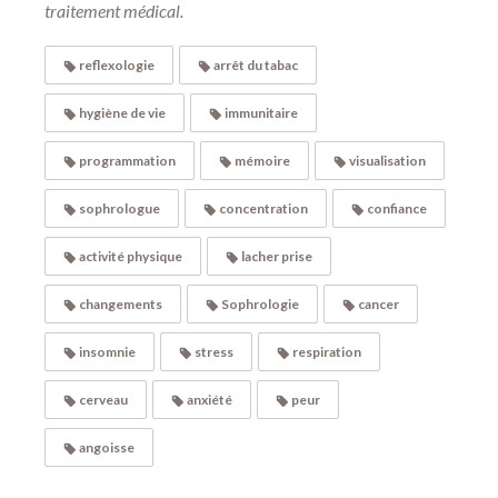
traitement médical.
reflexologie
arrêt du tabac
hygiène de vie
immunitaire
programmation
mémoire
visualisation
sophrologue
concentration
confiance
activité physique
lacher prise
changements
Sophrologie
cancer
insomnie
stress
respiration
cerveau
anxiété
peur
angoisse