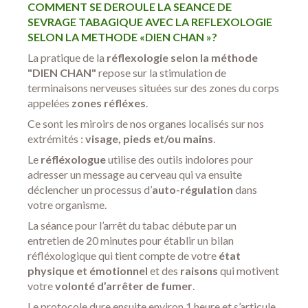
COMMENT SE DEROULE LA SEANCE DE
SEVRAGE TABAGIQUE AVEC LA REFLEXOLOGIE
SELON LA METHODE «DIEN CHAN »?
La pratique de la
réflexologie selon la méthode
"DIEN CHAN"
repose sur la stimulation de
terminaisons nerveuses situées sur des zones du corps
appelées
zones réfléxes
.
Ce sont les miroirs de nos organes localisés sur nos
extrémités :
visage, pieds et/ou mains
.
Le
réfléxologue
utilise des outils indolores pour
adresser un message au cerveau qui va ensuite
déclencher un processus d’
auto-régulation
dans
votre organisme.
La séance pour l’arrêt du tabac débute par un
entretien de 20 minutes pour établir un bilan
réfléxologique qui tient compte de votre
état
physique et émotionnel
et des
raisons
qui motivent
votre
volonté d’arrêter de fumer
.
Le protocole dure ensuite environ 1 heure et s’articule