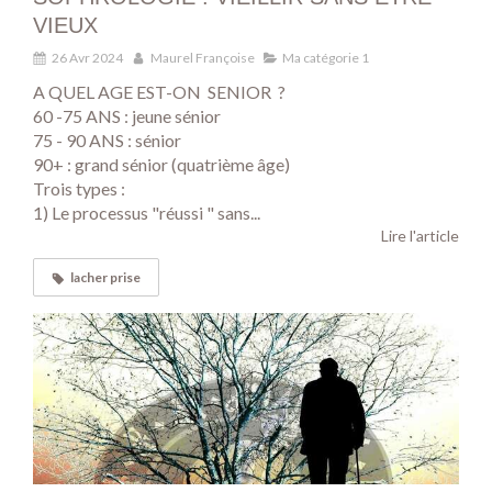
VIEUX
26 Avr 2024
Maurel Françoise
Ma catégorie 1
A QUEL AGE EST-ON SENIOR ?
60 -75 ANS : jeune sénior
75 - 90 ANS : sénior
90+ : grand sénior (quatrième âge)
Trois types :
1) Le processus "réussi " sans...
Lire l'article
lacher prise