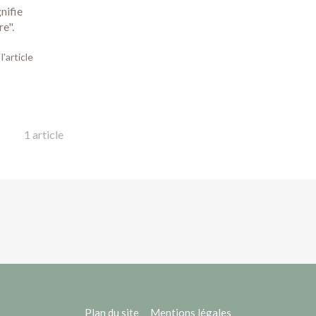
nifie
re".
 l'article
1 article
Plan du site
Mentions légales